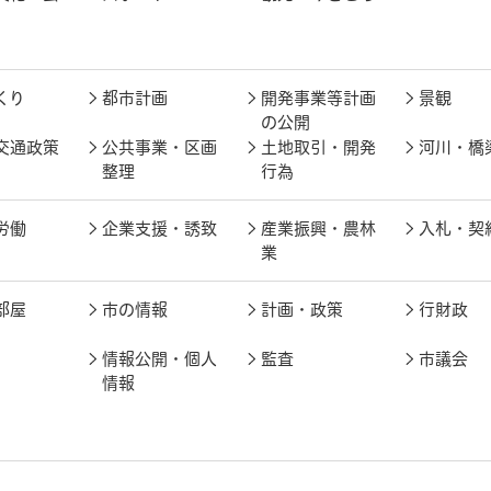
くり
都市計画
開発事業等計画
景観
の公開
交通政策
公共事業・区画
土地取引・開発
河川・橋
整理
行為
労働
企業支援・誘致
産業振興・農林
入札・契
業
部屋
市の情報
計画・政策
行財政
情報公開・個人
監査
市議会
情報