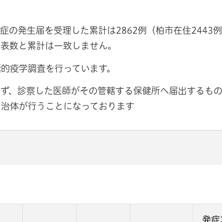
の発生届を受理した累計は2862例（柏市在住2443
発表数と累計は一致しません。
極的疫学調査を行っています。
ず、診察した医師がその管轄する保健所へ届出するもの
自治体が行うことになっております
発症