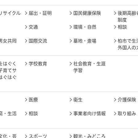
リサイクル
届出・証明
国民健康保険
後期高齢
制度
交通
環境・自然
相談
男女共同
国際交流
墓地・斎場
柏市で生
外国人の
をはぐく
学校教育
社会教育・生涯
子育てサ
学習
はぐはぐ
医療
衛生
介護保険
窮・生活
相談
事業者向け情報
取り組み
文化・芸
スポーツ
観光・みどころ