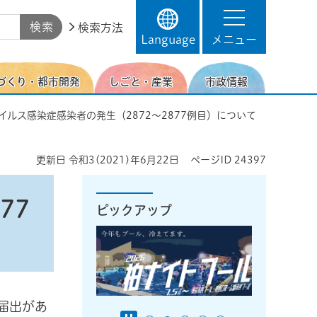
検索方法
Language
メニュー
づくり・都市開発
しごと・産業
市政情報
イルス感染症感染者の発生（2872～2877例目）について
更新日
令和3(2021)年6月22日
ページID
24397
77
ピックアップ
届出があ