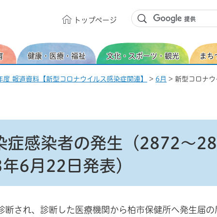
トップ
ページ
育
健康・医療・福祉
文化・スポーツ・観光
まち
年度 報道資料【新型コロナウイルス感染症関連】
>
6月
> 新型コロナウ
症感染者の発生（2872～28
年6月22日発表）
診断され、診断した医療機関から柏市保健所へ発生届の