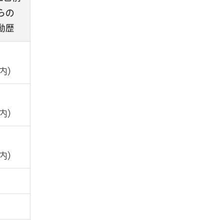
らの
動歴
内）
内）
内）