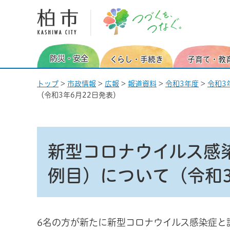
柏市 つづくを、つなぐ。
防災・安全
くらし・手続き
子育て・教
トップ
>
市政情報
>
広報
>
報道資料
>
令和3年度
>
令和3
（令和3年6月22日発表）
新型コロナウイルス感染
例目）について（令和3
6名の方が新たに新型コロナウイルス感染症と