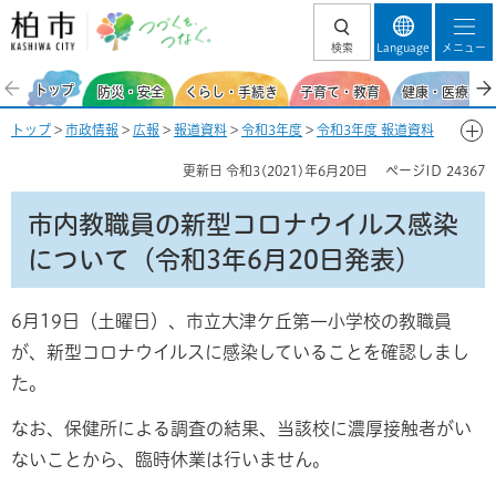
柏市 つづくを、
検索
Language
メニュー
つなぐ。
トップ
防災・安全
くらし・手続き
子育て・教育
健康・医療・福
トップ
>
市政情報
>
広報
>
報道資料
>
令和3年度
>
令和3年度 報道資料
【新型コロナウイルス感染症関連】
>
6月
> 市内教職員の新型コロナウイ
更新日
令和3(2021)年6月20日
ページID
24367
ルス感染について（令和3年6月20日発表）
市内教職員の新型コロナウイルス感染
について（令和3年6月20日発表）
6月19日（土曜日）、市立大津ケ丘第一小学校の教職員
が、新型コロナウイルスに感染していることを確認しまし
た。
なお、保健所による調査の結果、当該校に濃厚接触者がい
ないことから、臨時休業は行いません。