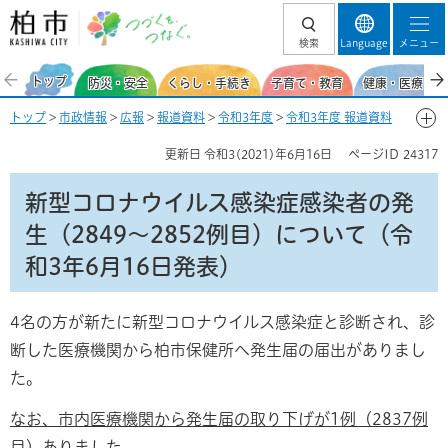
柏市 つづくを、
検索
Language
メニュー
つなぐ。
トップ
防災・安全
くらし・手続き
子育て・教育
健康・医療・福
トップ
>
市政情報
>
広報
>
報道資料
>
令和3年度
>
令和3年度 報道資料
【新型コロナウイルス感染症関連】
>
6月
> 新型コロナウイルス感染症感
更新日
令和3(2021)年6月16日
ページID
24317
染者の発生（2849～2852例目）について（令和3年6月16日発表）
新型コロナウイルス感染症感染者の発
生（2849～2852例目）について（令
和3年6月16日発表）
4名の方が新たに新型コロナウイルス感染症と診断され、診
断した医療機関から柏市保健所へ発生届の届出がありまし
た。
なお、市内医療機関から発生届の取り下げが1例（2837例
目）ありました。