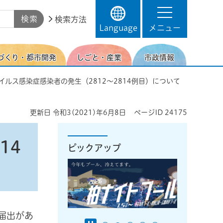
検索方法
Language
メニュー
づくり・都市開発
しごと・産業
市政情報
イルス感染症感染者の発生（2812～2814例目）について
更新日
令和3(2021)年6月8日
ページID
24175
14
ピックアップ
届出があ