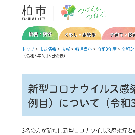
柏市 つづくを、つなぐ。
防災・安全
くらし・手続き
子育て・教
トップ
>
市政情報
>
広報
>
報道資料
>
令和3年度
>
令和3
（令和3年6月8日発表）
新型コロナウイルス感染
例目）について（令和3
3名の方が新たに新型コロナウイルス感染症と