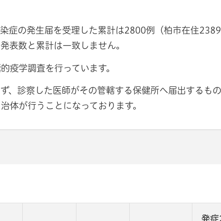
症の発生届を受理した累計は2800例（柏市在住238
、発表数と累計は一致しません。
極的疫学調査を行っています。
ず、診察した医師がその管轄する保健所へ届出するもの
自治体が行うことになっております。
発症