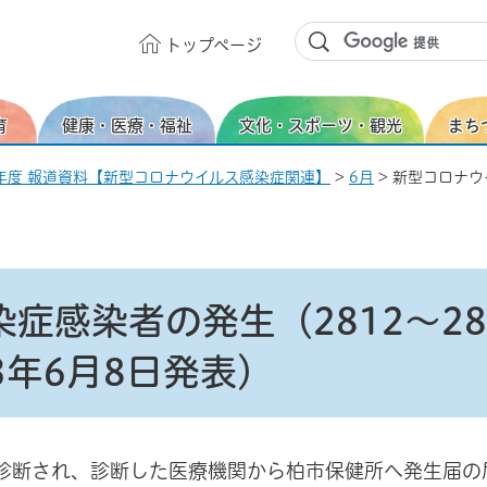
トップ
ページ
育
健康・医療・福祉
文化・スポーツ・観光
まち
年度 報道資料【新型コロナウイルス感染症関連】
>
6月
> 新型コロナウ
症感染者の発生（2812～28
年6月8日発表）
診断され、診断した医療機関から柏市保健所へ発生届の