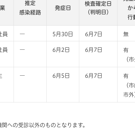
推定
検査確定日
業
発症日
か
（判明日）
感染経路
行
社員
―
5月30日
6月7日
無
社員
―
6月2日
6月7日
有
（市
生
―
6月5日
6月7日
有
（市
市外
機関への受診以外のものとなります。