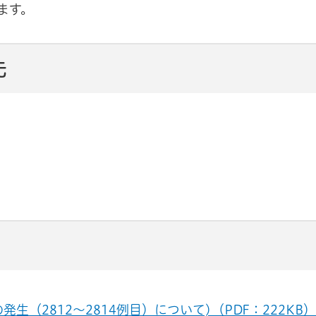
ます。
先
（2812～2814例目）について)（PDF：222KB）