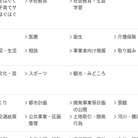
をはぐく
学校教育
社会教育・生涯
子育てサ
学習
はぐはぐ
医療
衛生
介護保険
窮・生活
相談
事業者向け情報
取り組み
文化・芸
スポーツ
観光・みどころ
くり
都市計画
開発事業等計画
景観
の公開
交通政策
公共事業・区画
土地取引・開発
河川・橋
整理
行為