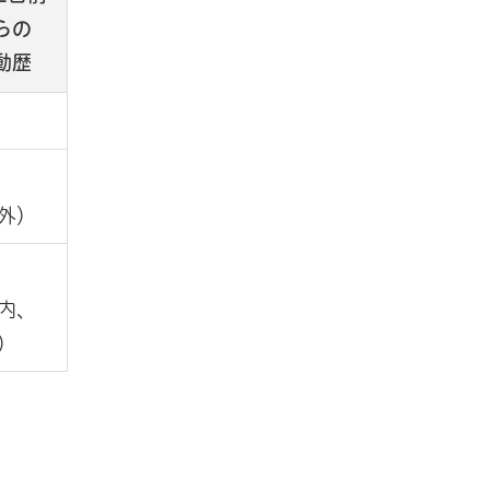
らの
動歴
外）
内、
）