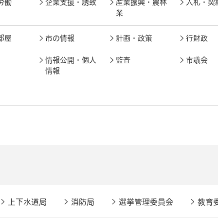
労働
企業支援・誘致
産業振興・農林
入札・契
業
部屋
市の情報
計画・政策
行財政
情報公開・個人
監査
市議会
情報
上下水道局
消防局
選挙管理委員会
教育