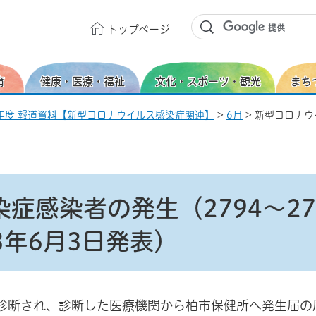
トップ
ページ
育
健康・医療・福祉
文化・スポーツ・観光
まち
年度 報道資料【新型コロナウイルス感染症関連】
>
6月
> 新型コロナウ
症感染者の発生（2794～27
年6月3日発表）
診断され、診断した医療機関から柏市保健所へ発生届の