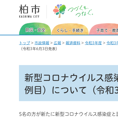
柏市 つづくを、つなぐ。
防災・安全
くらし・手続き
子育て・教
トップ
>
市政情報
>
広報
>
報道資料
>
令和3年度
>
令和3
（令和3年6月3日発表）
新型コロナウイルス感染
例目）について（令和3
5名の方が新たに新型コロナウイルス感染症と