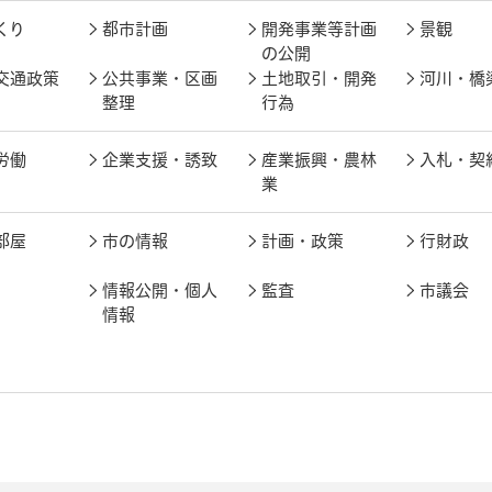
くり
都市計画
開発事業等計画
景観
の公開
交通政策
公共事業・区画
土地取引・開発
河川・橋
整理
行為
労働
企業支援・誘致
産業振興・農林
入札・契
業
部屋
市の情報
計画・政策
行財政
情報公開・個人
監査
市議会
情報