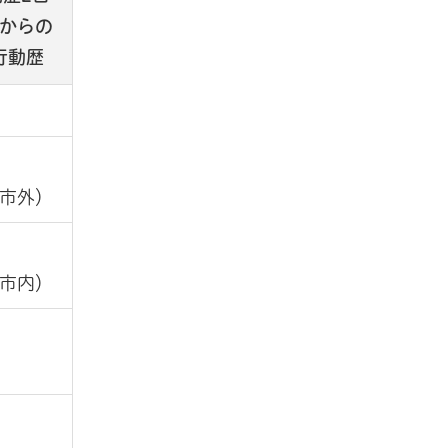
からの
行動歴
市外）
市内）