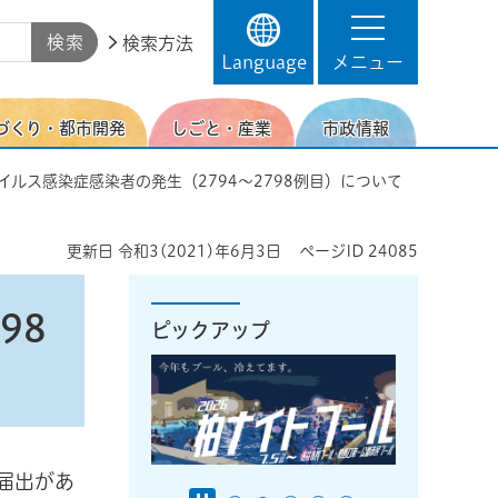
検索方法
Language
メニュー
づくり・都市開発
しごと・産業
市政情報
イルス感染症感染者の発生（2794～2798例目）について
更新日
令和3(2021)年6月3日
ページID
24085
98
ピックアップ
届出があ