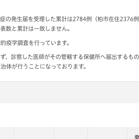
の発生届を受理した累計は2784例（柏市在住2376
発表数と累計は一致しません。
極的疫学調査を行っています。
ず、診察した医師がその管轄する保健所へ届出するもの
自治体が行うことになっております。