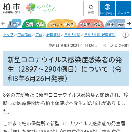
柏市 つづくを、
検索
Language
メニュー
つなぐ。
トップ
防災・安全
くらし・手続き
子育て・教育
健康・医療・福
トップ
>
市政情報
>
広報
>
報道資料
>
令和3年度
>
令和3年度 報道資料
【新型コロナウイルス感染症関連】
>
6月
> 新型コロナウイルス感染症感
更新日
令和3(2021)年6月26日
ページID
24481
染者の発生（2897～2904例目）について（令和3年6月26日発表）
新型コロナウイルス感染症感染者の発
生（2897～2904例目）について（令
和3年6月26日発表）
8名の方が新たに新型コロナウイルス感染症と診断され、診
断した医療機関から柏市保健所へ発生届の届出がありまし
た。
これまで柏市保健所で新型コロナウイルス感染症の発生届
を受理した累計は2889例（柏市在住2468例、市外在住