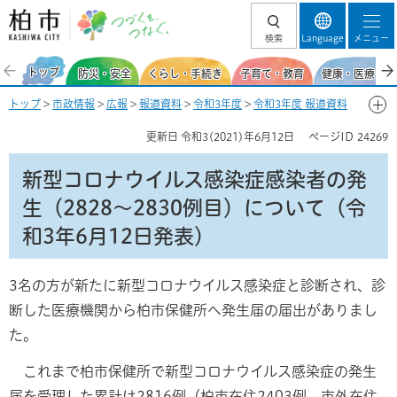
柏市 つづくを、
検索
Language
メニュー
つなぐ。
トップ
防災・安全
くらし・手続き
子育て・教育
健康・医療・福
トップ
>
市政情報
>
広報
>
報道資料
>
令和3年度
>
令和3年度 報道資料
【新型コロナウイルス感染症関連】
>
6月
> 新型コロナウイルス感染症感
更新日
令和3(2021)年6月12日
ページID
24269
染者の発生（2828～2830例目）について（令和3年6月12日発表）
新型コロナウイルス感染症感染者の発
生（2828～2830例目）について（令
和3年6月12日発表）
3名の方が新たに新型コロナウイルス感染症と診断され、診
断した医療機関から柏市保健所へ発生届の届出がありまし
た。
これまで柏市保健所で新型コロナウイルス感染症の発生
届を受理した累計は2816例（柏市在住2403例、市外在住