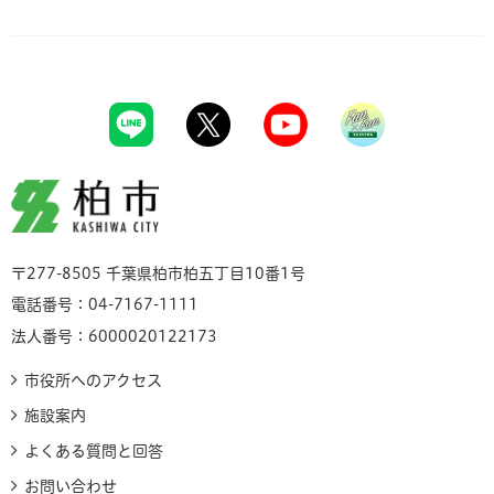
柏市
〒277-8505 千葉県柏市柏五丁目10番1号
電話番号：04-7167-1111
法人番号：6000020122173
市役所へのアクセス
施設案内
よくある質問と回答
お問い合わせ