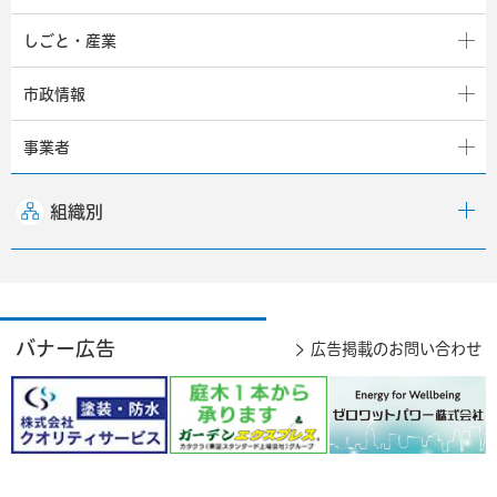
しごと・産業
市政情報
事業者
組織別
バナー広告
広告掲載のお問い合わせ