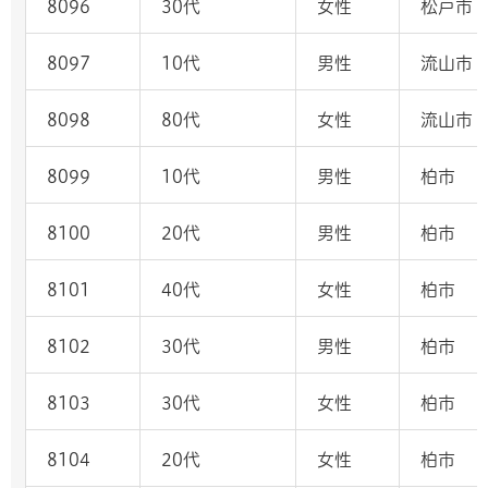
8096
30代
女性
松戸市
8097
10代
男性
流山市
8098
80代
女性
流山市
8099
10代
男性
柏市
8100
20代
男性
柏市
8101
40代
女性
柏市
8102
30代
男性
柏市
8103
30代
女性
柏市
8104
20代
女性
柏市