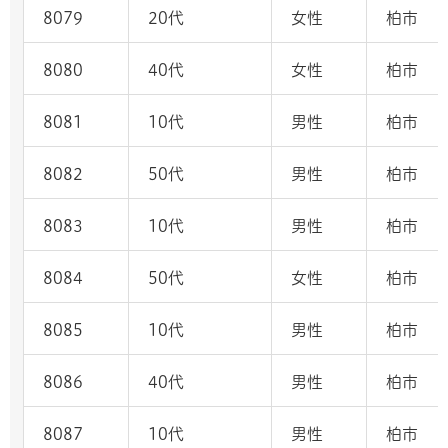
8079
20代
女性
柏市
8080
40代
女性
柏市
8081
10代
男性
柏市
8082
50代
男性
柏市
8083
10代
男性
柏市
8084
50代
女性
柏市
8085
10代
男性
柏市
8086
40代
男性
柏市
8087
10代
男性
柏市