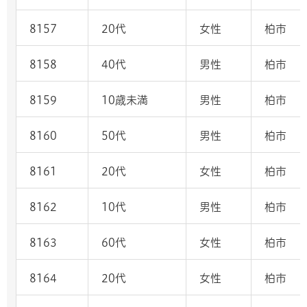
8157
20代
女性
柏市
8158
40代
男性
柏市
8159
10歳未満
男性
柏市
8160
50代
男性
柏市
8161
20代
女性
柏市
8162
10代
男性
柏市
8163
60代
女性
柏市
8164
20代
女性
柏市