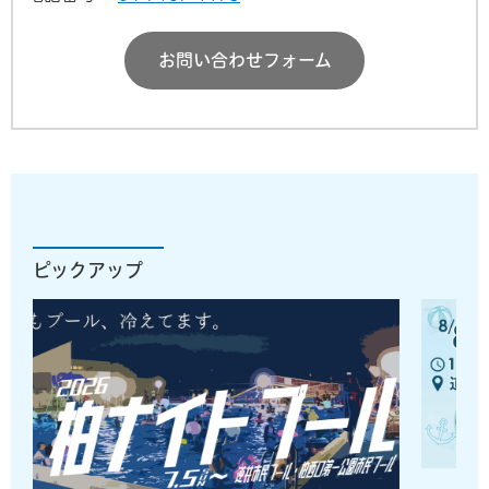
お問い合わせフォーム
ピックアップ