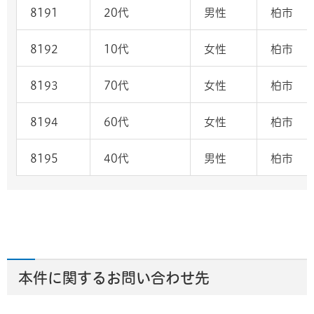
8191
20代
男性
柏市
8192
10代
女性
柏市
8193
70代
女性
柏市
8194
60代
女性
柏市
8195
40代
男性
柏市
本件に関するお問い合わせ先