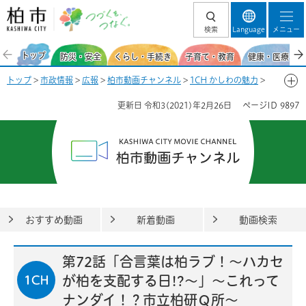
柏市 つづくを、
検索
Language
メニュー
つなぐ。
トップ
防災・安全
くらし・手続き
子育て・教育
健康・医療・福
トップ
>
市政情報
>
広報
>
柏市動画チャンネル
>
1CH かしわの魅力
>
第72話「合言葉は柏ラブ！～ハカセが柏を支配する日!?～」～これって
更新日
令和3(2021)年2月26日
ページID
9897
ナンダイ！？市立柏研Ｑ所～
おすすめ動画
新着動画
動画検索
第72話「合言葉は柏ラブ！～ハカセ
が柏を支配する日!?～」～これって
ナンダイ！？市立柏研Ｑ所～