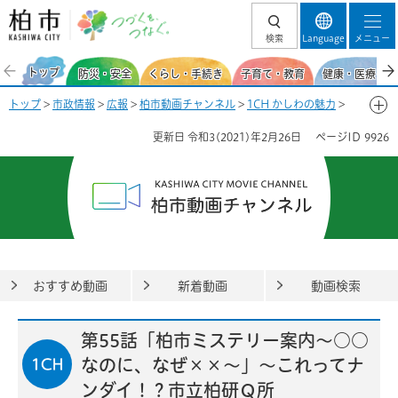
柏市 つづくを、
検索
Language
メニュー
つなぐ。
トップ
防災・安全
くらし・手続き
子育て・教育
健康・医療・福
トップ
>
市政情報
>
広報
>
柏市動画チャンネル
>
1CH かしわの魅力
>
第55話「柏市ミステリー案内～○○なのに、なぜ××～」～これってナ
更新日
令和3(2021)年2月26日
ページID
9926
ンダイ！？市立柏研Ｑ所
おすすめ動画
新着動画
動画検索
第55話「柏市ミステリー案内～○○
なのに、なぜ××～」～これってナ
ンダイ！？市立柏研Ｑ所