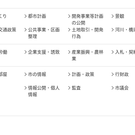
くり
都市計画
開発事業等計画
景観
の公開
交通政策
公共事業・区画
土地取引・開発
河川・橋
整理
行為
労働
企業支援・誘致
産業振興・農林
入札・契
業
部屋
市の情報
計画・政策
行財政
情報公開・個人
監査
市議会
情報