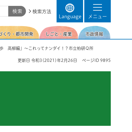
検索方法
Language
メニュー
づくり・都市開発
しごと・産業
市政情報
散歩 高柳編」～これってナンダイ！？市立柏研Ｑ所
更新日
令和3(2021)年2月26日
ページID
9895