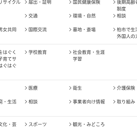
リサイクル
届出・証明
国民健康保険
後期高齢
制度
交通
環境・自然
相談
男女共同
国際交流
墓地・斎場
柏市で生
外国人の
をはぐく
学校教育
社会教育・生涯
子育てサ
学習
はぐはぐ
医療
衛生
介護保険
窮・生活
相談
事業者向け情報
取り組み
文化・芸
スポーツ
観光・みどころ