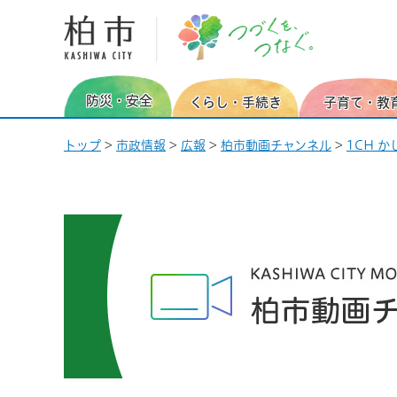
柏市 つづくを、つなぐ。
防災・安全
くらし・手続き
子育て・教
トップ
>
市政情報
>
広報
>
柏市動画チャンネル
>
1CH 