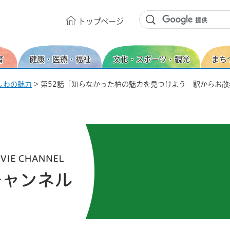
トップ
ページ
育
健康・医療・福祉
文化・スポーツ・観光
まち
かしわの魅力
> 第52話「知らなかった柏の魅力を見つけよう 駅からお