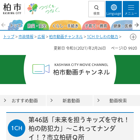
柏市 つづくを、
検索
Language
メニュー
つなぐ。
トップ
防災・安全
くらし・手続き
子育て・教育
健康・医療・福
トップ
>
市政情報
>
広報
>
柏市動画チャンネル
>
1CH かしわの魅力
>
第46話「未来を担うキッズを守れ！柏の防犯力」～これってナンダ
更新日
令和3(2021)年2月26日
ページID
9920
イ！？市立柏研Ｑ所
おすすめ動画
新着動画
動画検索
第46話「未来を担うキッズを守れ！
柏の防犯力」～これってナンダ
イ！？市立柏研Ｑ所