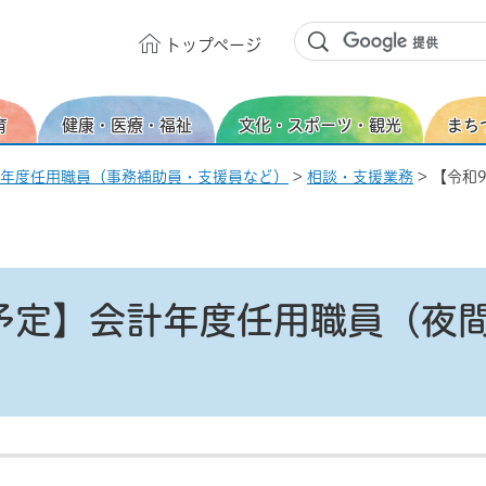
トップ
ページ
育
健康・医療・福祉
文化・スポーツ・観光
まち
年度任用職員（事務補助員・支援員など）
>
相談・支援業務
> 【令和
用予定】会計年度任用職員（夜