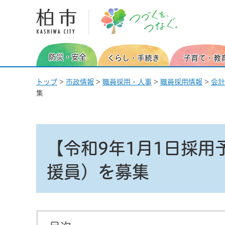
柏市 つづくを、つなぐ。
防災・安全
くらし・手続き
子育て・教
トップ
>
市政情報
>
職員採用・人事
>
職員採用情報
>
会計
集
【令和9年1月1日採
援員）を募集