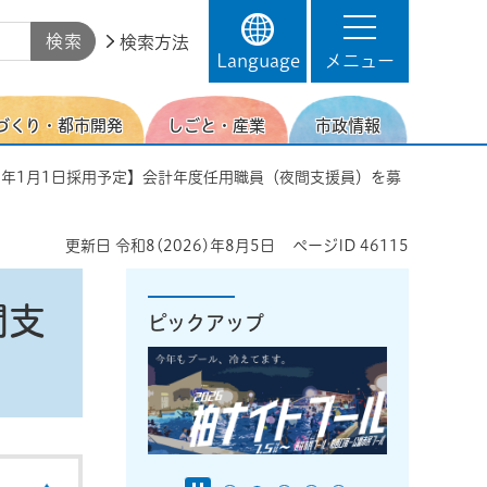
検索方法
Language
メニュー
づくり・都市開発
しごと・産業
市政情報
9年1月1日採用予定】会計年度任用職員（夜間支援員）を募
更新日
令和8(2026)年8月5日
ページID
46115
間支
ピックアップ