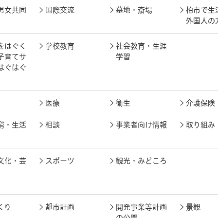
男女共同
国際交流
墓地・斎場
柏市で生
外国人の
をはぐく
学校教育
社会教育・生涯
子育てサ
学習
はぐはぐ
医療
衛生
介護保険
窮・生活
相談
事業者向け情報
取り組み
文化・芸
スポーツ
観光・みどころ
くり
都市計画
開発事業等計画
景観
の公開