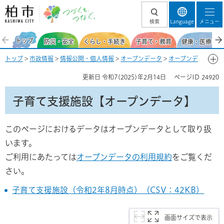
柏市 つづくを、
検索
Language
メニュー
つなぐ。
トップ
防災・安全
くらし・手続き
子育て・教育
健康・医療・福
トップ
>
市政情報
>
情報公開・個人情報
>
オープンデータ
>
オープンデ
ータの公開
> 子育て支援施設【オープンデータ】
更新日
令和7(2025)年2月14日
ページID
24920
子育て支援施設【オープンデータ】
このページにおけるデータはオープンデータとして取り扱
います。
ご利用にあたっては
オープンデータの利用規約
をご覧くだ
さい。
子育て支援施設（令和2年8月時点）（CSV：42KB）
画面サイズで表示