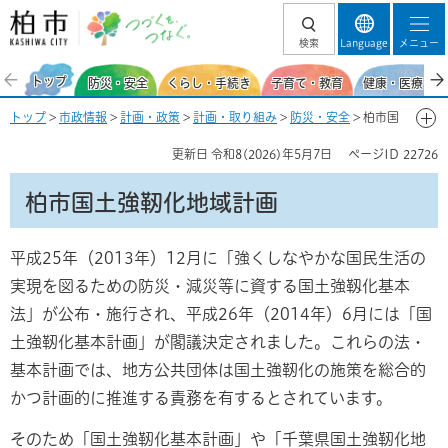
柏市 つづくを、
検索
Language
メニュー
つなぐ。
トップ
防災・安全
くらし・手続き
子育て・教育
健康・医療・福
トップ
>
市政情報
>
計画・政策
>
計画・取り組み
>
防災・安全
> 柏市国
土強靭化地域計画
更新日
令和8(2026)年5月7日
ページID
22726
柏市国土強靭化地域計画
平成25年（2013年）12月に「強くしなやかな国民生活の
実現を図るための防災・減災等に資する国土強靱化基本
法」が公布・施行され、平成26年（2014年）6月には「国
土強靭化基本計画」が閣議決定されました。これらの法・
基本計画では、地方公共団体は国土強靭化の施策を総合的
かつ計画的に推進する責務を有するとされています。
そのため「国土強靭化基本計画」や「千葉県国土強靭化地