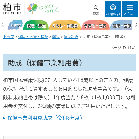
柏市 つづくを、
検索
Language
メニュー
つなぐ。
トップ
防災・安全
くらし・手続き
子育て・教育
健康・医療・福
トップ
>
健康・医療・福祉
>
健康
>
健康診査
> 助成（保健事業利用費等）
ページID
1141
助成（保健事業利用費）
柏市国民健康保険に加入している18歳以上の方々の、健康
の保持増進に資することを目的とした助成事業です。（保
険料未納世帯は除く）1年度当たり8枚（1枚1,000円）の利
用券を交付し、3種類の事業助成でご利用いただけます。
保健事業利用費助成（令和8年度）