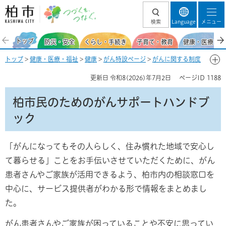
柏市 つづくを、
検索
Language
メニュー
つなぐ。
トップ
防災・安全
くらし・手続き
子育て・教育
健康・医療・福
トップ
>
健康・医療・福祉
>
健康
>
がん特設ページ
>
がんに関する制度
を知りたい
> 柏市民のためのがんサポートハンドブック
更新日
令和8(2026)年7月2日
ページID
1188
柏市民のためのがんサポートハンドブ
ック
「がんになってもその人らしく、住み慣れた地域で安心し
て暮らせる」ことをお手伝いさせていただくために、がん
患者さんやご家族が活用できるよう、柏市内の相談窓口を
中心に、サービス提供者がわかる形で情報をまとめまし
た。
がん患者さんやご家族が困っていることや不安に思ってい