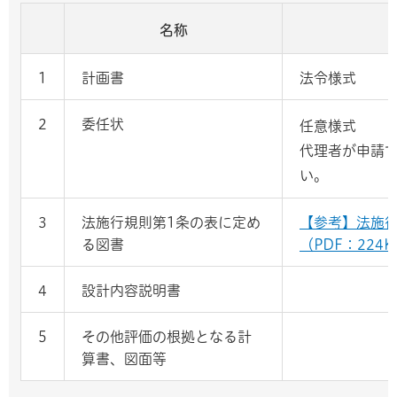
名称
1
計画書
法令様式
2
委任状
任意様式
代理者が申請
い。
3
法施行規則第1条の表に定め
【参考】法施行
る図書
（PDF：224K
4
設計内容説明書
5
その他評価の根拠となる計
算書、図面等