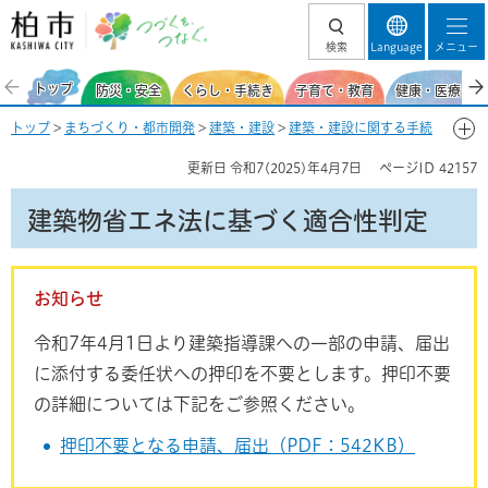
柏市 つづくを、
検索
Language
メニュー
つなぐ。
トップ
防災・安全
くらし・手続き
子育て・教育
健康・医療・福
トップ
>
まちづくり・都市開発
>
建築・建設
>
建築・建設に関する手続
き・届出
> 建築物省エネ法に基づく適合性判定
更新日
令和7(2025)年4月7日
ページID
42157
建築物省エネ法に基づく適合性判定
お知らせ
令和7年4月1日より建築指導課への一部の申請、届出
に添付する委任状への押印を不要とします。押印不要
の詳細については下記をご参照ください。
押印不要となる申請、届出（PDF：542KB）