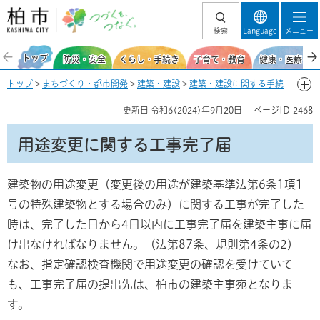
柏市 つづくを、
検索
Language
メニュー
つなぐ。
トップ
防災・安全
くらし・手続き
子育て・教育
健康・医療・福
トップ
>
まちづくり・都市開発
>
建築・建設
>
建築・建設に関する手続
き・届出
> 用途変更に関する工事完了届
更新日
令和6(2024)年9月20日
ページID
2468
用途変更に関する工事完了届
建築物の用途変更（変更後の用途が建築基準法第6条1項1
号の特殊建築物とする場合のみ）に関する工事が完了した
時は、完了した日から4日以内に工事完了届を建築主事に届
け出なければなりません。（法第87条、規則第4条の2）
なお、指定確認検査機関で用途変更の確認を受けていて
も、工事完了届の提出先は、柏市の建築主事宛となりま
す。