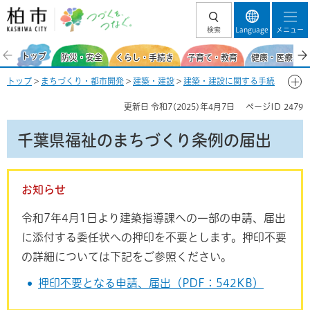
柏市 つづくを、
検索
Language
メニュー
つなぐ。
トップ
防災・安全
くらし・手続き
子育て・教育
健康・医療・福
トップ
>
まちづくり・都市開発
>
建築・建設
>
建築・建設に関する手続
き・届出
> 千葉県福祉のまちづくり条例の届出
更新日
令和7(2025)年4月7日
ページID
2479
千葉県福祉のまちづくり条例の届出
お知らせ
令和7年4月1日より建築指導課への一部の申請、届出
に添付する委任状への押印を不要とします。押印不要
の詳細については下記をご参照ください。
押印不要となる申請、届出（PDF：542KB）