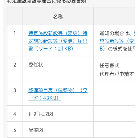
特定施設新設等届出に係る必要書類
名称
1
特定施設新設等（変更）特
通知の場合は、
定施設新設等（変更）届出
施設新設等（変更
書（ワード：21KB）
B）
の様式を使用
2
委任状
任意書式
代理者が申請す
3
整備項目表（建築物）（ワ
ード：43KB）
4
付近見取図
5
配置図