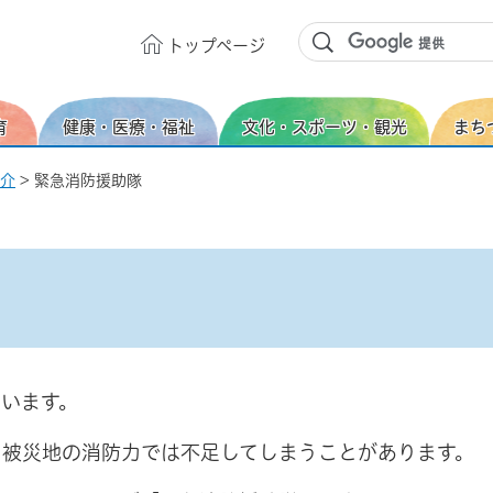
トップ
ページ
育
健康・医療・福祉
文化・スポーツ・観光
まち
介
> 緊急消防援助隊
います。
、被災地の消防力では不足してしまうことがあります。