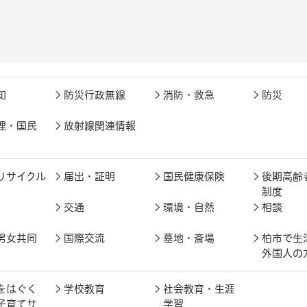
知
防災行政無線
消防・救急
防災
理・国民
放射線関連情報
リサイクル
届出・証明
国民健康保険
後期高齢
制度
交通
環境・自然
相談
男女共同
国際交流
墓地・斎場
柏市で生
外国人の
をはぐく
学校教育
社会教育・生涯
子育てサ
学習