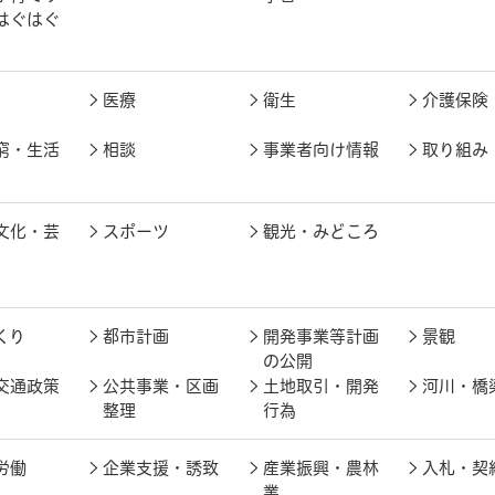
はぐはぐ
医療
衛生
介護保険
窮・生活
相談
事業者向け情報
取り組み
文化・芸
スポーツ
観光・みどころ
くり
都市計画
開発事業等計画
景観
の公開
交通政策
公共事業・区画
土地取引・開発
河川・橋
整理
行為
労働
企業支援・誘致
産業振興・農林
入札・契
業