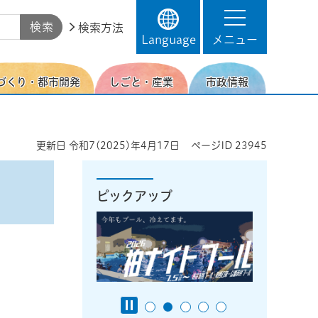
検索方法
Language
メニュー
づくり・都市開発
しごと・産業
市政情報
更新日
令和7(2025)年4月17日
ページID
23945
ピックアップ