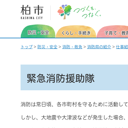
柏市 つづくを、つなぐ。
防災・安全
くらし・手続き
子育て・教
トップ
>
防災・安全
>
消防・救急
>
消防局の紹介
>
仕事紹
緊急消防援助隊
消防は常日頃、各市町村を守るために活動して
しかし、大地震や大津波などが発生した場合