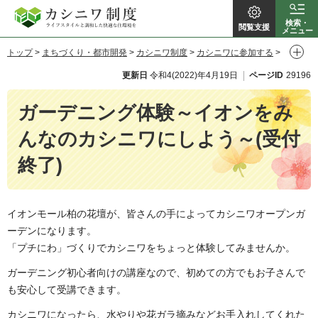
カシニワ制
検索・
閲覧支援
メニュー
トップ
>
まちづくり・都市開発
>
カシニワ制度
>
カシニワに参加する
>
度
ガーデニング体験～イオンをみんなのカシニワにしよう～(受付終了)
更新日
令和4(2022)年4月19日
ページID
29196
ガーデニング体験～イオンをみ
んなのカシニワにしよう～(受付
終了)
イオンモール柏の花壇が、皆さんの手によってカシニワオープンガ
ーデンになります。
「プチにわ」づくりでカシニワをちょっと体験してみませんか。
ガーデニング初心者向けの講座なので、初めての方でもお子さんで
も安心して受講できます。
カシニワになったら、水やりや花ガラ摘みなどお手入れしてくれた