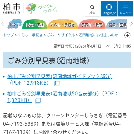
柏市 つづくを、
検索
Language
メニュー
つなぐ。
トップ
防災・安全
くらし・手続き
子育て・教育
健康・医療・福
トップ
>
くらし・手続き
>
ごみ・リサイクル
>
沼南地域にお住まいのか
た
> ごみ分別早見表(沼南地域)
更新日
令和8(2026)年4月1日
ページID
1485
ごみ分別早見表(沼南地域)
柏市ごみ分別早見表(沼南地域ガイドブック部分)
（PDF：2,918KB）
（別ウインドウで開きます）
柏市ごみ分別早見表(沼南地域50音表部分)（PDF：
1,320KB）
（別ウインドウで開きます）
記載のないものは、クリーンセンターしらさぎ（電話番号
04-7193-5389）または環境サービス課（電話番号04-
7167-1139）にお問い合わせください。