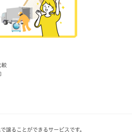
比較
却
きます）
リンク）
ウで開きます）
元で譲ることができるサービスです。