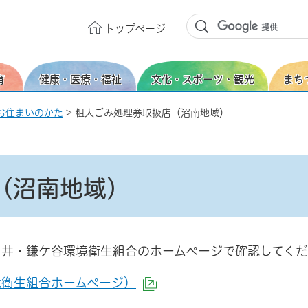
トップ
ページ
育
健康・医療・福祉
文化・スポーツ・観光
まち
お住まいのかた
> 粗大ごみ処理券取扱店（沼南地域）
（沼南地域）
白井・鎌ケ谷環境衛生組合のホームページで確認してく
境衛生組合ホームページ）
（外部サイトへリンク）