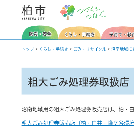
柏市 つづくを、つなぐ。
防災・安全
くらし・手続き
子育て・教
トップ
>
くらし・手続き
>
ごみ・リサイクル
>
沼南地域に
粗大ごみ処理券取扱店
沼南地域用の粗大ごみ処理券販売店は、柏・
粗大ごみ処理券販売店（柏・白井・鎌ケ谷環