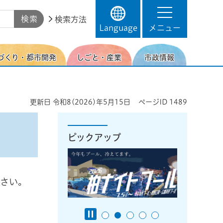
検索方法
Language
メニュー
づくり・都市開発
しごと・産業
市政情報
更新日
令和8(2026)年5月15日
ページID
1489
ピックアップ
ださい。