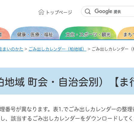
トップ
ページ
育
健康・医療・福祉
文化・スポーツ・観光
まち
住まいのかた
>
ごみ出しカレンダー（柏地域）
> ごみ出しカレンダー（
柏地域 町会・自治会別）【ま
理番号が異なります。表1.でごみ出しカレンダーの整理
し、該当するごみ出しカレンダーをダウンロードしてく