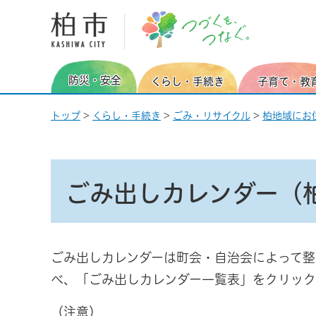
柏市 つづくを、つなぐ。
防災・安全
くらし・手続き
子育て・教
トップ
>
くらし・手続き
>
ごみ・リサイクル
>
柏地域にお
ごみ出しカレンダー（
ごみ出しカレンダーは町会・自治会によって整
べ、「ごみ出しカレンダー一覧表」をクリック
（注意）