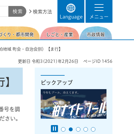
検索方法
Language
メニュー
づくり・都市開発
しごと・産業
市政情報
柏地域 町会・自治会別）【ま行】
更新日
令和3(2021)年2月26日
ページID
1456
行】
ピックアップ
番号を調
ださい。