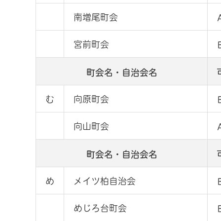
南増尾町会
宮前町会
町会名・自治会名
む
向原町会
向山町会
町会名・自治会名
め
メイツ柏自治会
めじろ台町会