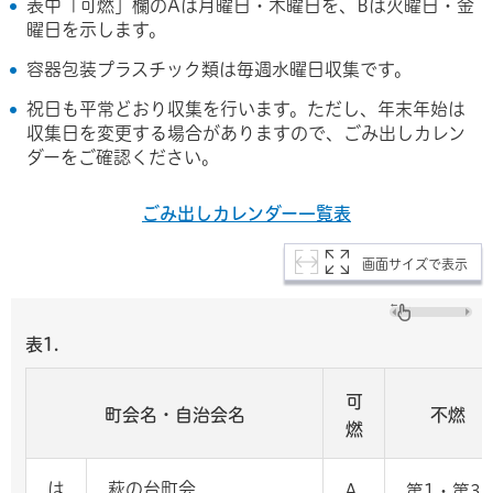
表中「可燃」欄のAは月曜日・木曜日を、Bは火曜日・金
曜日を示します。
容器包装プラスチック類は毎週水曜日収集です。
祝日も平常どおり収集を行います。ただし、年末年始は
収集日を変更する場合がありますので、ごみ出しカレン
ダーをご確認ください。
ごみ出しカレンダー一覧表
画面サイズで表示
表1.
可
町会名・自治会名
不燃
燃
は
萩の台町会
A
第1・第3