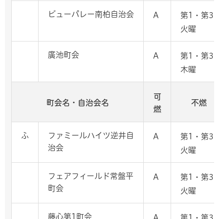
ビューパレー南柏自治会
A
第1・第3
火曜
廣池町会
A
第1・第3
木曜
可
町会名・自治会名
不燃
燃
ふ
ファミールハイツ逆井自
A
第1・第3
治会
火曜
フェアフィールド常盤平
A
第1・第3
町会
火曜
藤心第1町会
A
第1・第3