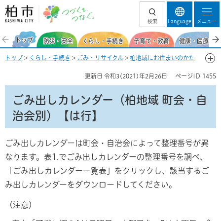
柏市 つづくを、
検索
Language
メニュー
つなぐ。
トップ
防災・安全
くらし・手続き
子育て・教育
健康・医療・福
トップ
>
くらし・手続き
>
ごみ・リサイクル
>
柏地域にお住まいのかた
>
ごみ出しカレンダー（柏地域）
> ごみ出しカレンダー（柏地域 町会・
更新日
令和3(2021)年2月26日
ページID
1455
自治会別）【は行】
ごみ出しカレンダー（柏地域 町会・自
治会別）【は行】
ごみ出しカレンダーは町会・自治会によって整理番号が異
なります。表1.でごみ出しカレンダーの整理番号を調べ、
「ごみ出しカレンダー一覧表」をクリックし、該当するご
み出しカレンダーをダウンロードしてください。
（注意）