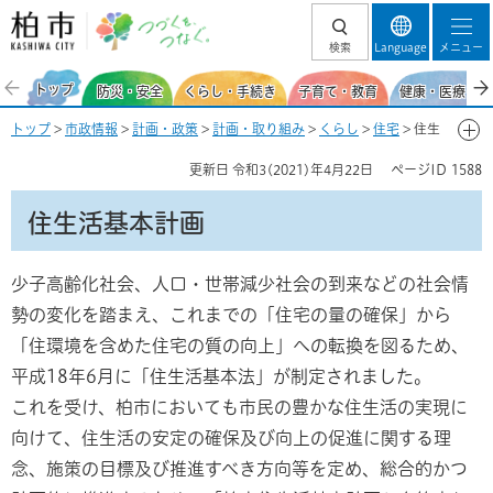
柏市 つづくを、
検索
Language
メニュー
つなぐ。
トップ
防災・安全
くらし・手続き
子育て・教育
健康・医療・福
トップ
>
市政情報
>
計画・政策
>
計画・取り組み
>
くらし
>
住宅
> 住生
活基本計画
更新日
令和3(2021)年4月22日
ページID
1588
住生活基本計画
少子高齢化社会、人口・世帯減少社会の到来などの社会情
勢の変化を踏まえ、これまでの「住宅の量の確保」から
「住環境を含めた住宅の質の向上」への転換を図るため、
平成18年6月に「住生活基本法」が制定されました。
これを受け、柏市においても市民の豊かな住生活の実現に
向けて、住生活の安定の確保及び向上の促進に関する理
念、施策の目標及び推進すべき方向等を定め、総合的かつ