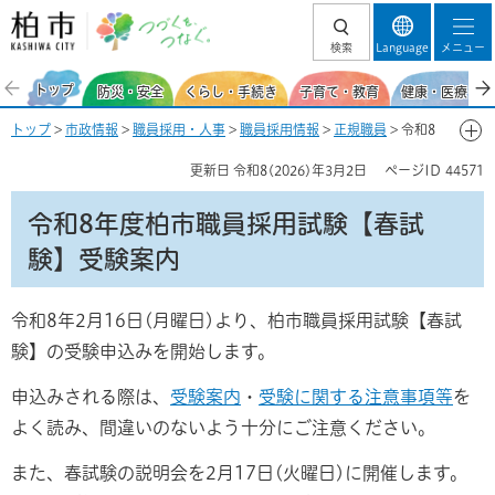
柏市 つづくを、
検索
Language
メニュー
つなぐ。
トップ
防災・安全
くらし・手続き
子育て・教育
健康・医療・福
トップ
>
市政情報
>
職員採用・人事
>
職員採用情報
>
正規職員
> 令和8
年度柏市職員採用試験【春試験】受験案内
更新日
令和8(2026)年3月2日
ページID
44571
令和8年度柏市職員採用試験【春試
験】受験案内
令和8年2月16日(月曜日)より、柏市職員採用試験【春試
験】の受験申込みを開始します。
申込みされる際は、
受験案内
・
受験に関する注意事項等
を
よく読み、間違いのないよう十分にご注意ください。
また、春試験の説明会を2月17日(火曜日)に開催します。