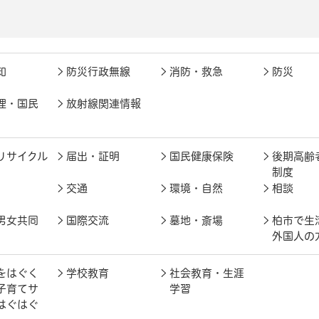
知
防災行政無線
消防・救急
防災
理・国民
放射線関連情報
リサイクル
届出・証明
国民健康保険
後期高齢
制度
交通
環境・自然
相談
男女共同
国際交流
墓地・斎場
柏市で生
外国人の
をはぐく
学校教育
社会教育・生涯
子育てサ
学習
はぐはぐ