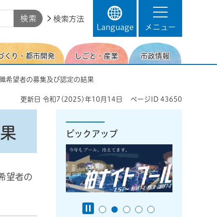
検索方法
Language
メニュー
づくり・都市開発
しごと・産業
市政情報
退職希望者の募集及び認定の結果
更新日
令和7(2025)年10月14日
ページID
43650
結果
ピックアップ
職希望者の