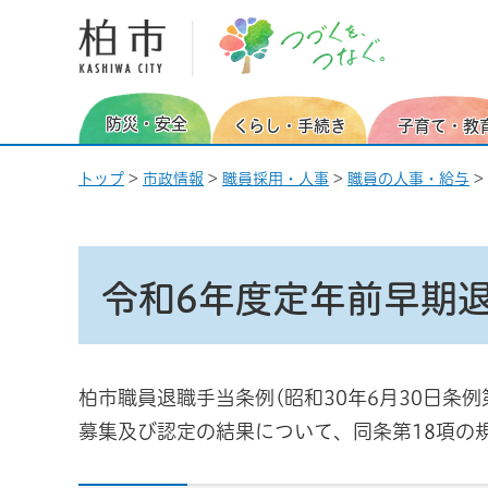
柏市 つづくを、つなぐ。
防災・安全
くらし・手続き
子育て・教
トップ
>
市政情報
>
職員採用・人事
>
職員の人事・給与
>
令和6年度定年前早期
柏市職員退職手当条例(昭和30年6月30日条
募集及び認定の結果について、同条第18項の