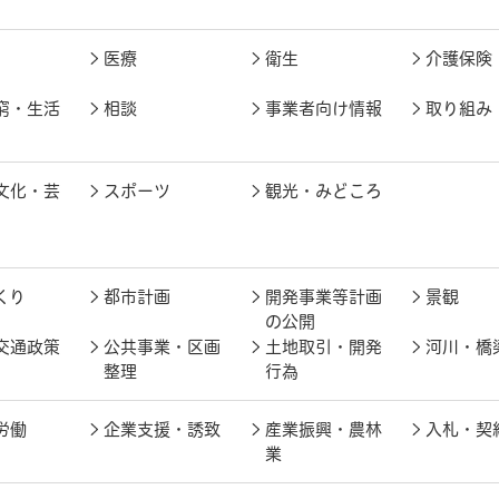
医療
衛生
介護保険
窮・生活
相談
事業者向け情報
取り組み
文化・芸
スポーツ
観光・みどころ
くり
都市計画
開発事業等計画
景観
の公開
交通政策
公共事業・区画
土地取引・開発
河川・橋
整理
行為
労働
企業支援・誘致
産業振興・農林
入札・契
業