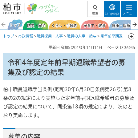
柏市 つづくを、
検索
Language
メニュー
つなぐ。
トップ
防災・安全
くらし・手続き
子育て・教育
健康・医療・福
トップ
>
市政情報
>
職員採用・人事
>
職員の人事・給与
>
定年前早期退
職希望者の募集及び認定の結果
> 令和4年度定年前早期退職希望者の募集
更新日
令和5(2023)年12月12日
ページID
36945
及び認定の結果
令和4年度定年前早期退職希望者の募
集及び認定の結果
柏市職員退職手当条例(昭和30年6月30日条例第26号)第8
条の2の規定により実施した定年前早期退職希望者の募集及
び認定の結果について、同条第18項の規定により、次のと
おり実施します。
募集の内容