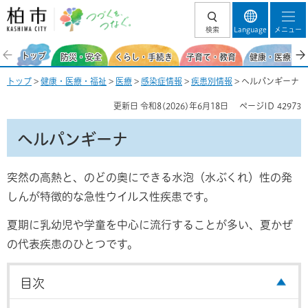
柏市 つづくを、
検索
Language
メニュー
つなぐ。
トップ
防災・安全
くらし・手続き
子育て・教育
健康・医療・福
トップ
>
健康・医療・福祉
>
医療
>
感染症情報
>
疾患別情報
> ヘルパンギーナ
更新日
令和8(2026)年6月18日
ページID
42973
ヘルパンギーナ
突然の高熱と、のどの奥にできる水泡（水ぶくれ）性の発
しんが特徴的な急性ウイルス性疾患です。
夏期に乳幼児や学童を中心に流行することが多い、夏かぜ
の代表疾患のひとつです。
目次