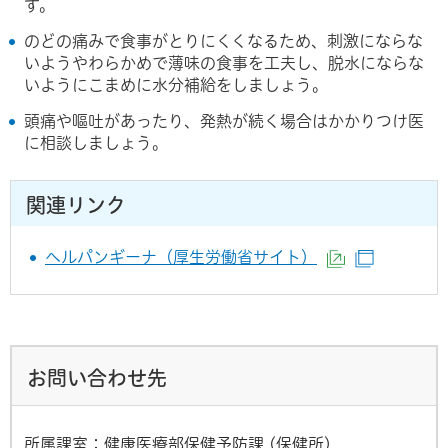
す。
のどの痛みで食事がとりにくくなるため、刺激にならな
いようやわらかめで薄味の食事を工夫し、脱水にならな
いようにこまめに水分補給をしましょう。
頭痛や嘔吐があったり、発熱が続く場合はかかりつけ医
に相談しましょう。
関連リンク
ヘルパンギーナ（厚生労働省サイト）
（外部サイト
（別ウイ
お問い合わせ先
所属課室：健康医療部保健予防課 (保健所)