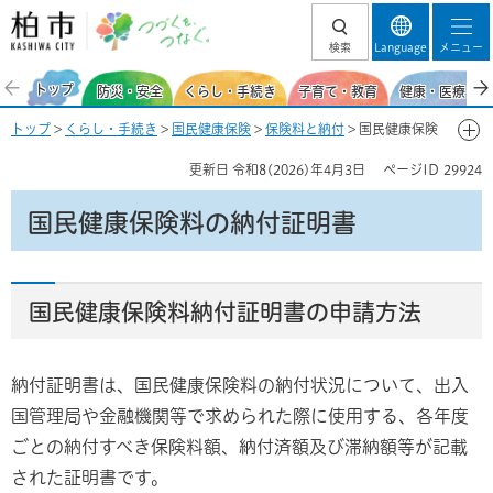
柏市 つづくを、
検索
Language
メニュー
つなぐ。
トップ
防災・安全
くらし・手続き
子育て・教育
健康・医療・福
トップ
>
くらし・手続き
>
国民健康保険
>
保険料と納付
> 国民健康保険
料の納付証明書
更新日
令和8(2026)年4月3日
ページID
29924
国民健康保険料の納付証明書
国民健康保険料納付証明書の申請方法
納付証明書は、国民健康保険料の納付状況について、出入
国管理局や金融機関等で求められた際に使用する、各年度
ごとの納付すべき保険料額、納付済額及び滞納額等が記載
された証明書です。