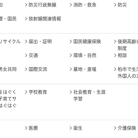
知
防災行政無線
消防・救急
防災
理・国民
放射線関連情報
リサイクル
届出・証明
国民健康保険
後期高齢
制度
交通
環境・自然
相談
男女共同
国際交流
墓地・斎場
柏市で生
外国人の
をはぐく
学校教育
社会教育・生涯
子育てサ
学習
はぐはぐ
医療
衛生
介護保険