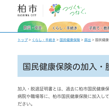
柏市 つづくを、つなぐ。
防災・安全
くらし・手続き
子育て・教
トップ
>
くらし・手続き
>
国民健康保険
>
届出
> 国民健
国民健康保険の加入・
加入・脱退証明書とは、過去に柏市国民健康
病院や職場等に、柏市国民健康保険に加入し
ださい。