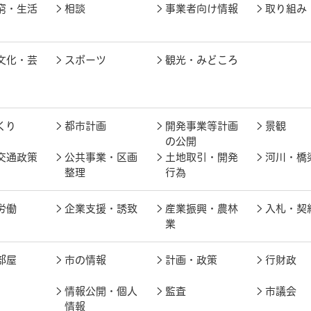
窮・生活
相談
事業者向け情報
取り組み
文化・芸
スポーツ
観光・みどころ
くり
都市計画
開発事業等計画
景観
の公開
交通政策
公共事業・区画
土地取引・開発
河川・橋
整理
行為
労働
企業支援・誘致
産業振興・農林
入札・契
業
部屋
市の情報
計画・政策
行財政
情報公開・個人
監査
市議会
情報