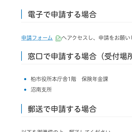
電子で申請する場合
申請フォーム
へアクセスし、申請をお願い
（外部サイトへリンク）
窓口で申請する場合（受付場
柏市役所本庁舎1階 保険年金課
沼南支所
郵送で申請する場合