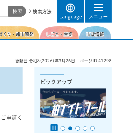
検索方法
Language
メニュー
づくり・都市開発
しごと・産業
市政情報
更新日
令和8(2026)年3月26日
ページID
41298
ピックアップ
。
らご申請く