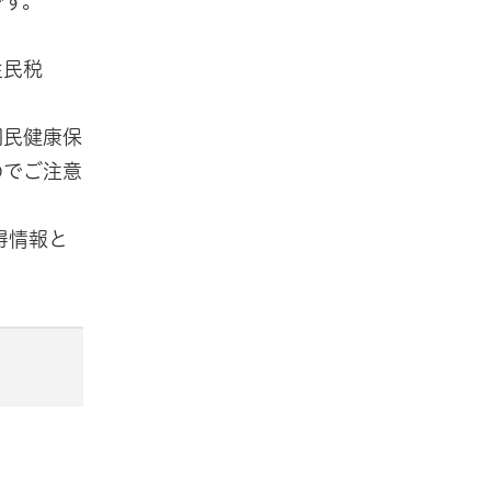
です。
。
住民税
国民健康保
のでご注意
得情報と