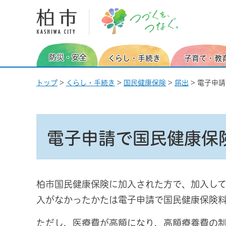
柏市 つづくを、つなぐ。
防災・安全
くらし・手続き
子育て・教
トップ
>
くらし・手続き
>
国民健康保険
>
届出
> 電子申
電子申請で国民健康保
柏市国民健康保険に加入された方で、加入して
入がなかったかたは電子申請で国民健康保険
ただし、医療費が高額になり、高額療養費の