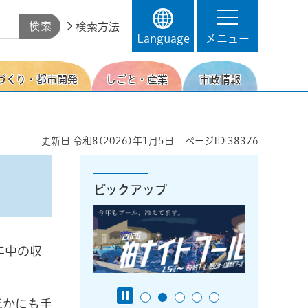
検索方法
Language
メニュー
づくり・都市開発
しごと・産業
市政情報
更新日
令和8(2026)年1月5日
ページID
38376
ピックアップ
年中の収
ほかにも手