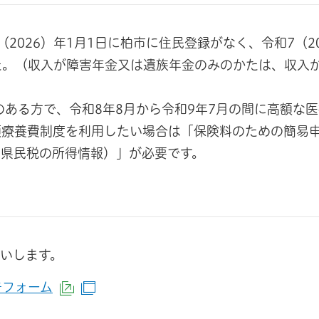
026）年1月1日に柏市に住民登録がなく、令和7（20
かた。（収入が障害年金又は遺族年金のみのかたは、収入
所のある方で、令和8年8月から令和9年7月の間に高額な
額療養費制度を利用したい場合は「保険料のための簡易
市県民税の所得情報）」が必要です。
いします。
告フォーム
（外部サイトへリンク）
（別ウインドウで開きます）