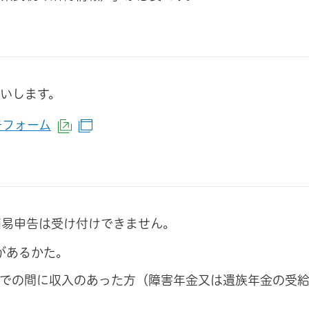
いします。
告フォーム
（外部サイトへリンク）
（別ウインドウで開きます）
簡易申告は受け付けできません。
票があるかた。
1日までの間に収入のあった方（障害年金又は遺族年金の受
。