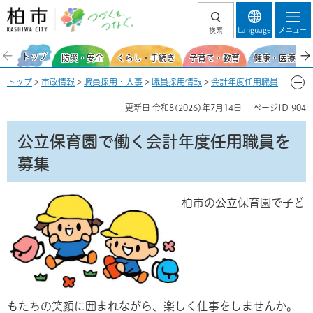
柏市 つづくを、
検索
Language
メニュー
つなぐ。
トップ
防災・安全
くらし・手続き
子育て・教育
健康・医療・福
トップ
>
市政情報
>
職員採用・人事
>
職員採用情報
>
会計年度任用職員
（事務補助員・支援員など）
>
保育園・学童・児童センター
> 公立保育
更新日
令和8(2026)年7月14日
ページID
904
園で働く会計年度任用職員【保育士（職員）・保育補助員・看護師・栄
養士・業務員・業務員（営繕）】を募集
公立保育園で働く会計年度任用職員を
募集
柏市の公立保育園で子ど
もたちの笑顔に囲まれながら、楽しく仕事をしませんか。