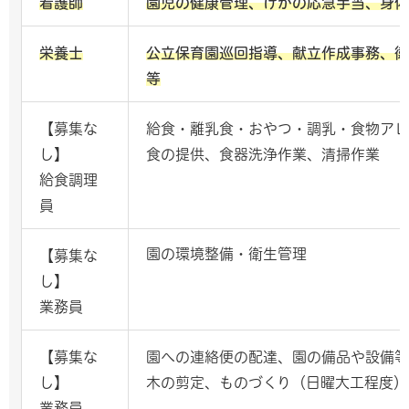
看護師
園児の健康管理、けがの応急手当、身体
栄養士
公立保育園巡回指導、献立作成事務、衛
等
【募集な
給食・離乳食・おやつ・調乳・食物アレ
し】
食の提供、食器洗浄作業、清掃作業
給食調理
員
園の環境整備・衛生管理
【募集な
し】
業務員
【募集な
園への連絡便の配達、園の備品や設備等
し】
木の剪定、ものづくり（日曜大工程度）
業務員