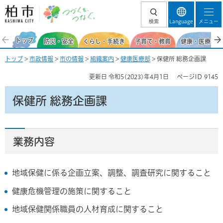
柏市 つづくを、
検索
Language
メニュー
つなぐ。
トップ
防災・安全
くらし・手続き
子育て・教育
健康・医療・福
トップ
>
市政情報
>
市の情報
>
組織案内
>
健康医療部
> 保健所 総務企画課
更新日
令和5(2023)年4月1日
ページID
9145
保健所 総務企画課
業務内容
地域保健に係る企画立案、調整、調査研究に関すること
健康危機管理の施策に関すること
地域保健関係職員の人材育成に関すること