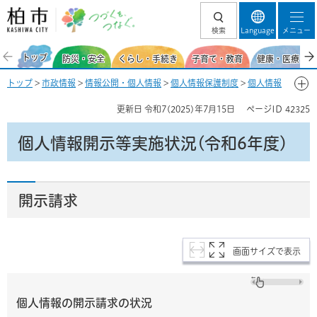
柏市 つづくを、
検索
Language
メニュー
つなぐ。
トップ
防災・安全
くらし・手続き
子育て・教育
健康・医療・福
トップ
>
市政情報
>
情報公開・個人情報
>
個人情報保護制度
>
個人情報
開示実施状況
> 個人情報開示等実施状況(令和6年度)
更新日
令和7(2025)年7月15日
ページID
42325
個人情報開示等実施状況(令和6年度)
開示請求
画面サイズで表示
個人情報の開示請求の状況