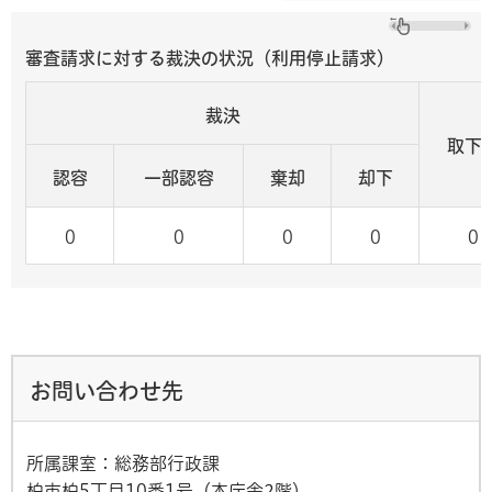
審査請求に対する裁決の状況（利用停止請求）
裁決
取下
認容
一部認容
棄却
却下
0
0
0
0
0
お問い合わせ先
所属課室：総務部行政課
柏市柏5丁目10番1号（本庁舎2階）