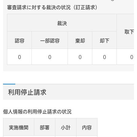
審査請求に対する裁決の状況（訂正請求）
裁決
取下
認容
一部認容
棄却
却下
0
0
0
0
0
利用停止請求
個人情報の利用停止請求の状況
実施機関
部署
小計
内容