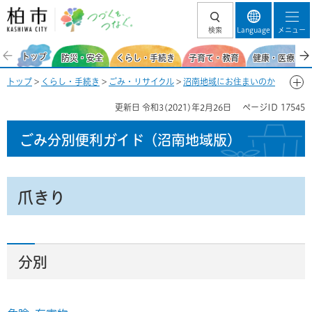
柏市 つづくを、
検索
Language
メニュー
つなぐ。
トップ
防災・安全
くらし・手続き
子育て・教育
健康・医療・福
トップ
>
くらし・手続き
>
ごみ・リサイクル
>
沼南地域にお住まいのか
た
>
ごみ分別便利ガイド（沼南地域）
>
ごみ分別50音一覧-つ
> 爪きり
更新日
令和3(2021)年2月26日
ページID
17545
ごみ分別便利ガイド
（沼南地域版）
爪きり
分別