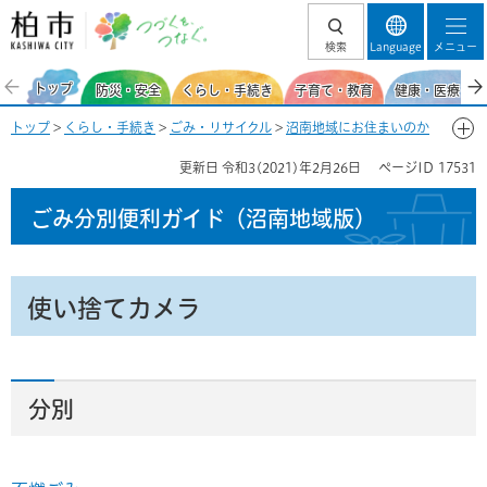
柏市 つづくを、
検索
Language
メニュー
つなぐ。
トップ
防災・安全
くらし・手続き
子育て・教育
健康・医療・福
トップ
>
くらし・手続き
>
ごみ・リサイクル
>
沼南地域にお住まいのか
た
>
ごみ分別便利ガイド（沼南地域）
>
ごみ分別50音一覧-つ
> 使い捨
更新日
令和3(2021)年2月26日
ページID
17531
てカメラ
ごみ分別便利ガイド
（沼南地域版）
使い捨てカメラ
分別