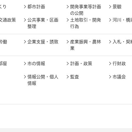
くり
都市計画
開発事業等計画
景観
の公開
交通政策
公共事業・区画
土地取引・開発
河川・橋
整理
行為
労働
企業支援・誘致
産業振興・農林
入札・契
業
部屋
市の情報
計画・政策
行財政
情報公開・個人
監査
市議会
情報