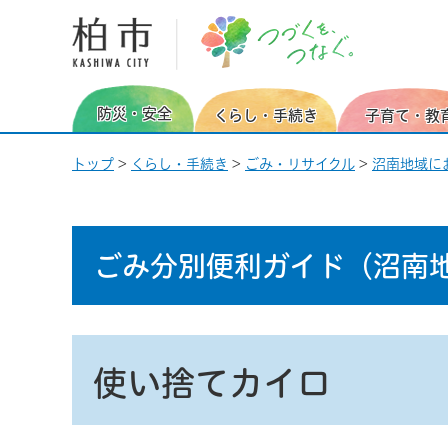
柏市 つづくを、つなぐ。
防災・安全
くらし・手続き
子育て・教
トップ
>
くらし・手続き
>
ごみ・リサイクル
>
沼南地域に
ごみ分別便利ガイド
（沼南
使い捨てカイロ