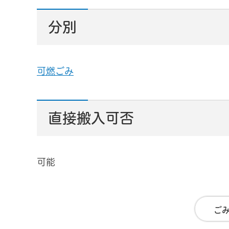
分別
可燃ごみ
直接搬入可否
可能
ご