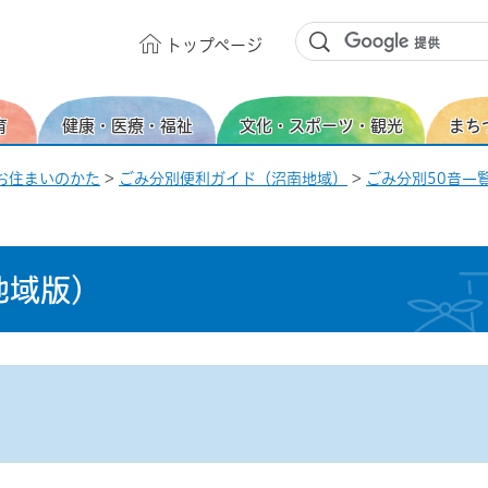
トップ
ページ
育
健康・医療・福祉
文化・スポーツ・観光
まち
お住まいのかた
>
ごみ分別便利ガイド（沼南地域）
>
ごみ分別50音一覧
地域版）