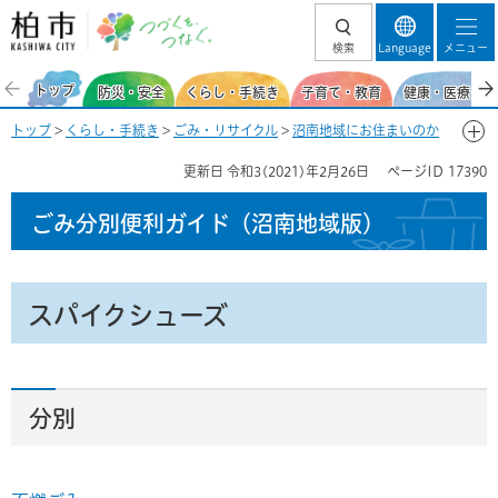
柏市 つづくを、
検索
Language
メニュー
つなぐ。
トップ
防災・安全
くらし・手続き
子育て・教育
健康・医療・福
トップ
>
くらし・手続き
>
ごみ・リサイクル
>
沼南地域にお住まいのか
た
>
ごみ分別便利ガイド（沼南地域）
>
ごみ分別50音一覧-す
> スパイ
更新日
令和3(2021)年2月26日
ページID
17390
クシューズ
ごみ分別便利ガイド
（沼南地域版）
スパイクシューズ
分別