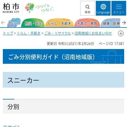
柏市 つづくを、
検索
Language
メニュー
つなぐ。
トップ
防災・安全
くらし・手続き
子育て・教育
健康・医療・福
トップ
>
くらし・手続き
>
ごみ・リサイクル
>
沼南地域にお住まいのか
た
>
ごみ分別便利ガイド（沼南地域）
>
ごみ分別50音一覧-す
> スニー
更新日
令和3(2021)年2月26日
ページID
17381
カー
ごみ分別便利ガイド
（沼南地域版）
スニーカー
分別