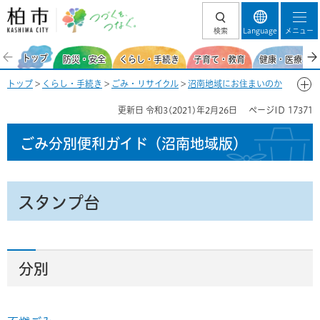
柏市 つづくを、
検索
Language
メニュー
つなぐ。
トップ
防災・安全
くらし・手続き
子育て・教育
健康・医療・福
トップ
>
くらし・手続き
>
ごみ・リサイクル
>
沼南地域にお住まいのか
た
>
ごみ分別便利ガイド（沼南地域）
>
ごみ分別50音一覧-す
> スタン
更新日
令和3(2021)年2月26日
ページID
17371
プ台
ごみ分別便利ガイド
（沼南地域版）
スタンプ台
分別