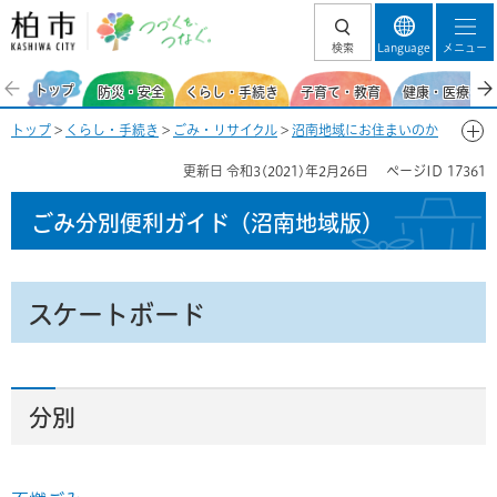
柏市 つづくを、
検索
Language
メニュー
つなぐ。
トップ
防災・安全
くらし・手続き
子育て・教育
健康・医療・福
トップ
>
くらし・手続き
>
ごみ・リサイクル
>
沼南地域にお住まいのか
た
>
ごみ分別便利ガイド（沼南地域）
>
ごみ分別50音一覧-す
> スケー
更新日
令和3(2021)年2月26日
ページID
17361
トボード
ごみ分別便利ガイド
（沼南地域版）
スケートボード
分別