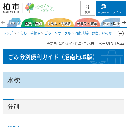
柏市 つづくを、
検索
Language
メニュー
つなぐ。
トップ
防災・安全
くらし・手続き
子育て・教育
健康・医療・福
トップ
>
くらし・手続き
>
ごみ・リサイクル
>
沼南地域にお住まいのか
た
>
ごみ分別便利ガイド（沼南地域）
>
ごみ分別50音一覧-み
> 水枕
更新日
令和3(2021)年2月26日
ページID
18944
ごみ分別便利ガイド
（沼南地域版）
水枕
分別