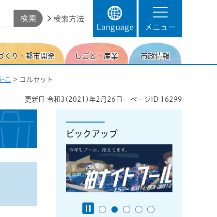
検索方法
Language
メニュー
づくり・都市開発
しごと・産業
市政情報
-こ
> コルセット
更新日
令和3(2021)年2月26日
ページID
16299
ピックアップ