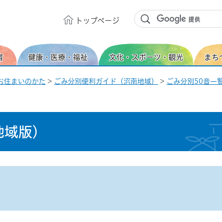
トップ
ページ
育
健康・医療・福祉
文化・スポーツ・観光
まち
お住まいのかた
>
ごみ分別便利ガイド（沼南地域）
>
ごみ分別50音一覧
地域版）