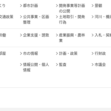
くり
都市計画
開発事業等計画
景観
の公開
交通政策
公共事業・区画
土地取引・開発
河川・橋
整理
行為
労働
企業支援・誘致
産業振興・農林
入札・契
業
部屋
市の情報
計画・政策
行財政
情報公開・個人
監査
市議会
情報