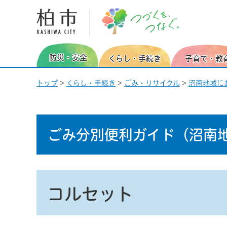
柏市 つづくを、つなぐ。
防災・安全
くらし・手続き
子育て・教
トップ
>
くらし・手続き
>
ごみ・リサイクル
>
沼南地域に
ごみ分別便利ガイド
（沼南
コルセット