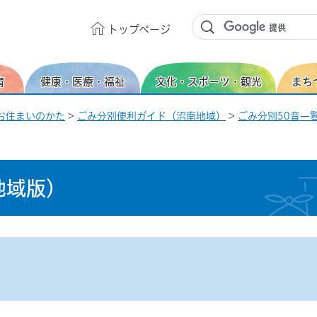
トップ
ページ
育
健康・医療・福祉
文化・スポーツ・観光
まち
お住まいのかた
>
ごみ分別便利ガイド（沼南地域）
>
ごみ分別50音一覧
地域版）