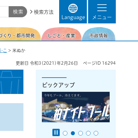
検索方法
Language
メニュー
づくり・都市開発
しごと・産業
市政情報
-こ
> 米ぬか
更新日
令和3(2021)年2月26日
ページID
16294
ピックアップ