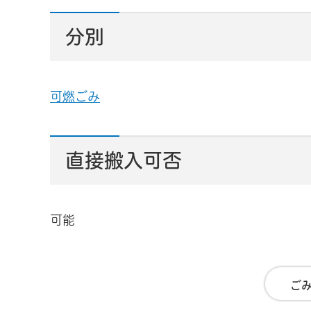
分別
可燃ごみ
直接搬入可否
可能
ご