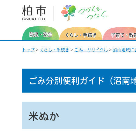
柏市 つづくを、つなぐ。
防災・安全
くらし・手続き
子育て・教
トップ
>
くらし・手続き
>
ごみ・リサイクル
>
沼南地域に
ごみ分別便利ガイド
（沼南
米ぬか