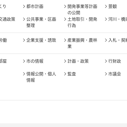
くり
都市計画
開発事業等計画
景観
の公開
交通政策
公共事業・区画
土地取引・開発
河川・橋
整理
行為
労働
企業支援・誘致
産業振興・農林
入札・契
業
部屋
市の情報
計画・政策
行財政
情報公開・個人
監査
市議会
情報