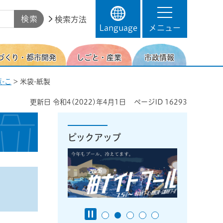
検索方法
Language
メニュー
づくり・都市開発
しごと・産業
市政情報
-こ
> 米袋-紙製
更新日
令和4(2022)年4月1日
ページID
16293
ピックアップ