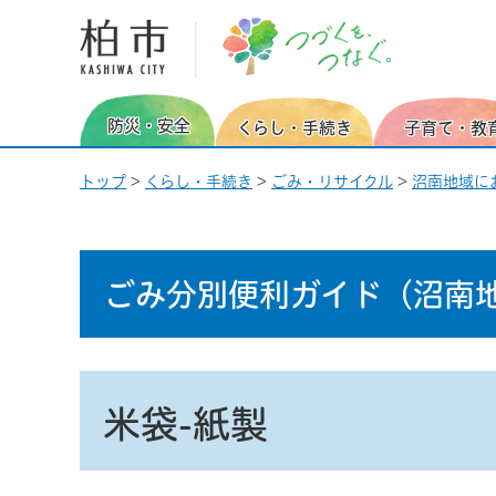
柏市 つづくを、つなぐ。
防災・安全
くらし・手続き
子育て・教
トップ
>
くらし・手続き
>
ごみ・リサイクル
>
沼南地域に
ごみ分別便利ガイド
（沼南
米袋-紙製