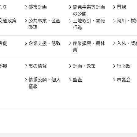
くり
都市計画
開発事業等計画
景観
の公開
交通政策
公共事業・区画
土地取引・開発
河川・橋
整理
行為
労働
企業支援・誘致
産業振興・農林
入札・契
業
部屋
市の情報
計画・政策
行財政
情報公開・個人
監査
市議会
情報