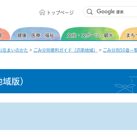
トップ
ページ
育
健康・医療・福祉
文化・スポーツ・観光
まち
お住まいのかた
>
ごみ分別便利ガイド（沼南地域）
>
ごみ分別50音一覧
地域版）