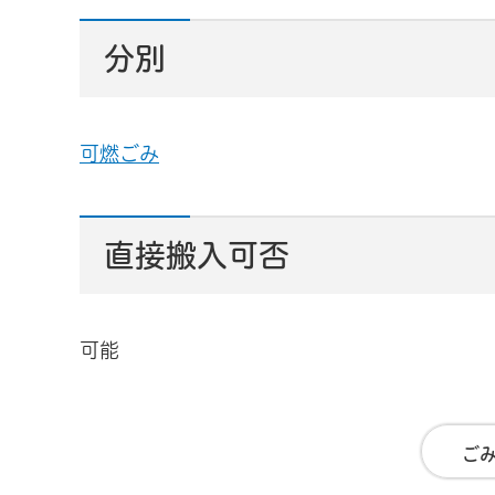
分別
可燃ごみ
直接搬入可否
可能
ご