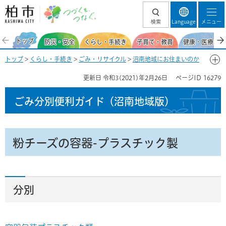
柏市 つづくを、
検索
Language
メニュー
つなぐ。
トップ
防災・安全
くらし・手続き
子育て・教育
健康・医療・福
トップ
>
くらし・手続き
>
ごみ・リサイクル
>
沼南地域にお住まいのか
た
>
ごみ分別便利ガイド（沼南地域）
>
ごみ分別50音一覧-こ
> 粉チー
更新日
令和3(2021)年2月26日
ページID
16279
ズの容器-プラスチック製
ごみ分別便利ガイド
（沼南地域版）
粉チーズの容器-プラスチック製
分別