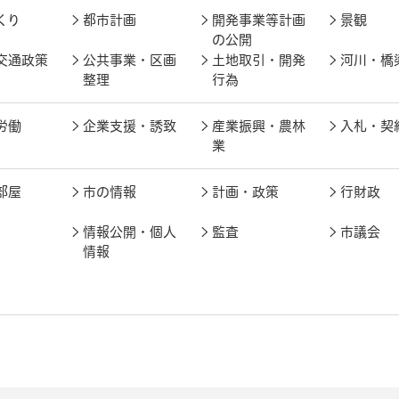
くり
都市計画
開発事業等計画
景観
の公開
交通政策
公共事業・区画
土地取引・開発
河川・橋
整理
行為
労働
企業支援・誘致
産業振興・農林
入札・契
業
部屋
市の情報
計画・政策
行財政
情報公開・個人
監査
市議会
情報