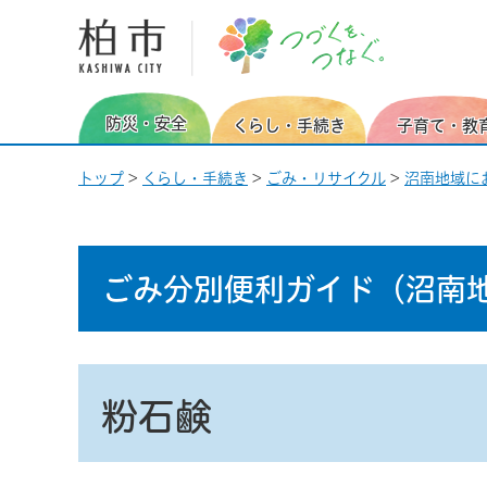
柏市 つづくを、つなぐ。
防災・安全
くらし・手続き
子育て・教
トップ
>
くらし・手続き
>
ごみ・リサイクル
>
沼南地域に
ごみ分別便利ガイド
（沼南
粉石鹸