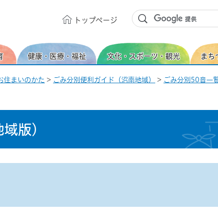
トップ
ページ
育
健康・医療・福祉
文化・スポーツ・観光
まち
お住まいのかた
>
ごみ分別便利ガイド（沼南地域）
>
ごみ分別50音一覧
地域版）