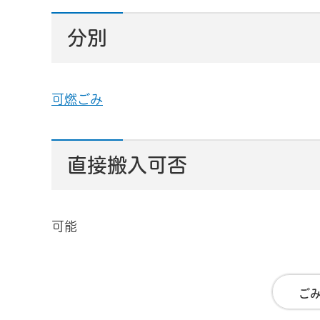
分別
可燃ごみ
直接搬入可否
可能
ご