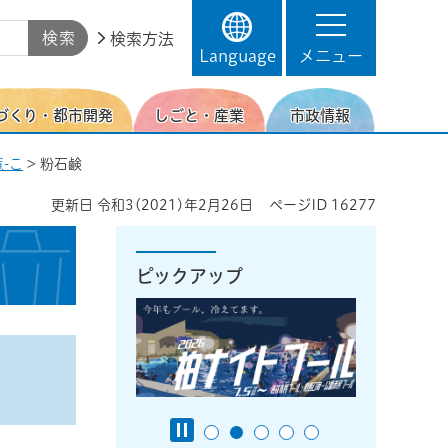
検索方法
Language
メニュー
づくり・都市開発
しごと・産業
市政情報
-こ
> 粉石鹸
更新日
令和3(2021)年2月26日
ページID
16277
ピックアップ